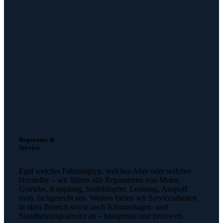
Reparatur &
Service
Egal welcher Fahrzeugtyp, welches Alter oder welcher
Hersteller – wir führen alle Reparaturen von Motor,
Getriebe, Kupplung, Stoßdämpfer, Lenkung, Auspuff
uvm. fachgerecht aus. Weiters bieten wir Servicearbeiten
in allen Bereich sowie auch Klimaanlagen- und
Standheizungsservice an – kompetent und preiswert.