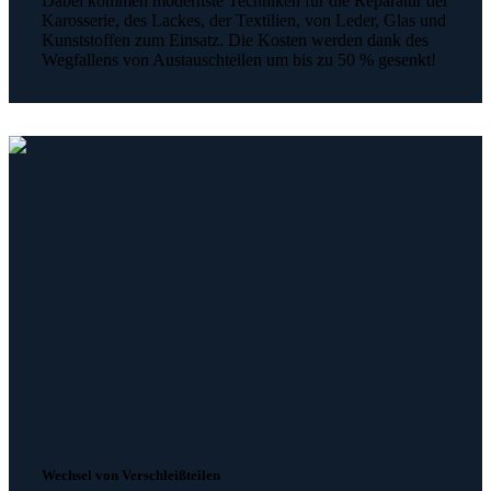
Dabei kommen modernste Techniken für die Reparatur der
Karosserie, des Lackes, der Textilien, von Leder, Glas und
Kunststoffen zum Einsatz. Die Kosten werden dank des
Wegfallens von Austauschteilen um bis zu 50 % gesenkt!
Wechsel von Verschleißteilen