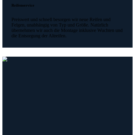
Reifenservice
Preiswert und schnell besorgen wir neue Reifen und
Felgen, unabhängig von Typ und Größe. Natürlich
übernehmen wir auch die Montage inklusive Wuchten und
die Entsorgung der Altreifen.