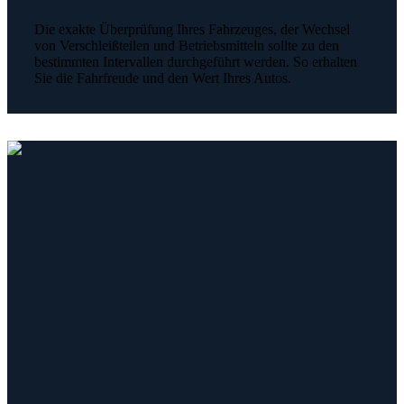
Die exakte Überprüfung Ihres Fahrzeuges, der Wechsel
von Verschleißteilen und Betriebsmitteln sollte zu den
bestimmten Intervallen durchgeführt werden. So erhalten
Sie die Fahrfreude und den Wert Ihres Autos.