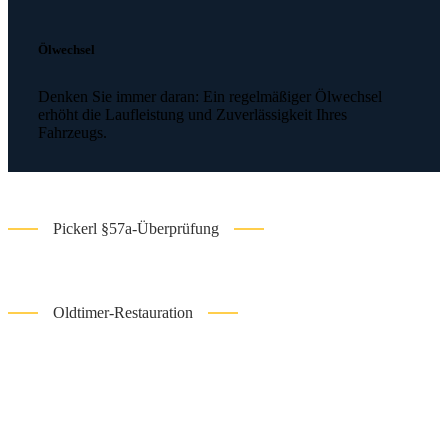
Ölwechsel
Denken Sie immer daran: Ein regelmäßiger Ölwechsel
erhöht die Laufleistung und Zuverlässigkeit Ihres
Fahrzeugs.
Pickerl §57a-Überprüfung
Oldtimer-Restauration